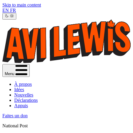
Skip to main content
EN
FR
Menu
À propos
Idées
Nouvelles
Déclarations
Appuis
Faites un don
National Post