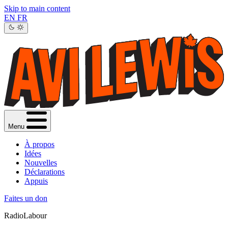
Skip to main content
EN
FR
Menu
À propos
Idées
Nouvelles
Déclarations
Appuis
Faites un don
RadioLabour